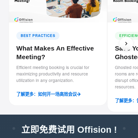
BEST PRACTICES
EFFICIE
What Makes An Effective
Save Yo
Meeting?
Ghoste
Efficient meeting booking is crucial for
Ghosted ro
maximizing productivity and resource
rooms are 
utilization in any organization.
disrupt offi
resources.
了解更多：如何开一场高效会议
了解更多：
立即免费试用 Offision !