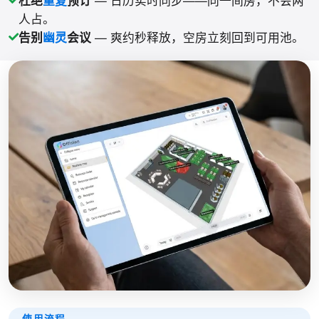
杜绝
重复
预订
— 日历实时同步——同一间房，不会两
人占。
告别
幽灵
会议
— 爽约秒释放，空房立刻回到可用池。
使用流程