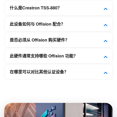
什么是Crestron TSS-880？
TSS-880 触控屏专为企业加强并简化会议空间日程管
此设备如何与 Offision 配合？
理而设计。可安装在会议室或协作空间门口附近，清
晰显示可用状态，并与多种常用日程服务无缝集成。
Offision 是软件优先的职场平台。此设备已通过认
是否必须从 Offision 购买硬件？
证，可连接 Offision，使会议室、工位、访客或看板
体验与日历和预订规则保持同步，而非作为独立的排
不需要。Offision 不是硬件供应商。您可部署
程应用。
此硬件通常支持哪些 Offision 功能？
Crestron、Qbic、Neat、IAdea 等合作伙伴的认证面
板、自助终端和显示屏，再连接到您的 Offision 租
取决于设备类别——会议室面板用于会议室预订，桌
户。
在哪里可以对比其他认证设备？
面显示器用于灵活工位，自助终端用于访客签到，看
板用于楼层平面图。请查看本页相关平台功能，了解
在 Offision 硬件目录中按类别、品牌以及 NFC、LED
此型号所支持的能力。
状态灯或电子纸等功能进行筛选浏览。