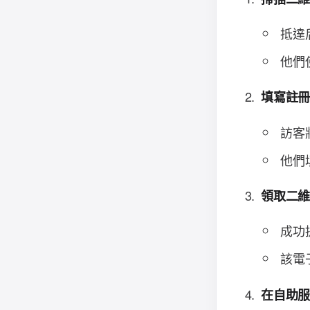
抵達
他們
填寫註
訪客
他們
領取二
成功
該電
在自助