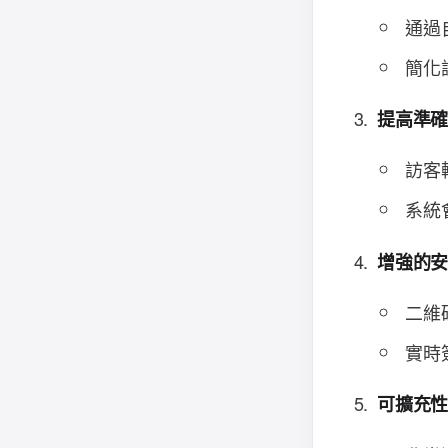
通過
簡化
提高準
訪客
系統
增強的
二維
實時
可擴充