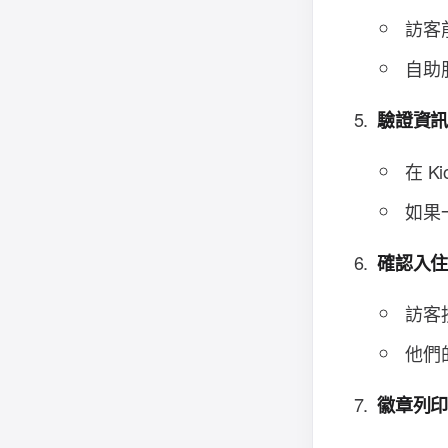
訪客
自助
驗證資
在 
如果
確認入
訪客
他們
徽章列