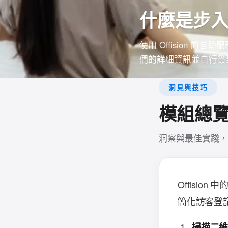
什麼是步
使用 Offision
們的詳細資訊並自行簽
洞見與技巧
模組總
洞察與最佳實踐，
Offision 中
簡化訪客登
掃描二