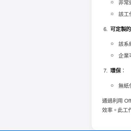
非常
該工
可定製
該系
企業
：
環保
無紙
通過利用 O
效率。此工