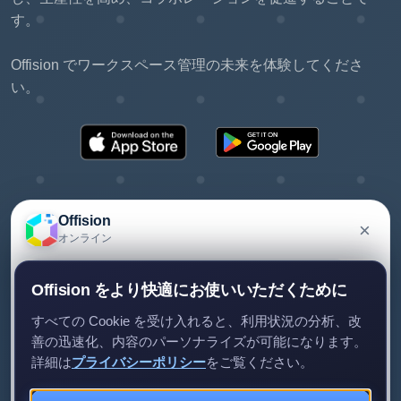
す。
Offision でワークスペース管理の未来を体験してくださ
い。
Offision
×
オンライン
©2026 ONES Software Ltd. All rights reserved.
個人情報保護方針
利用規約
EULA
Offision についてご質問がありますか？メッセージを
Offision をより快適にお使いいただくために
残していただければご連絡します。
すべての Cookie を受け入れると、利用状況の分析、改
善の迅速化、内容のパーソナライズが可能になります。
詳細は
プライバシーポリシー
をご覧ください。
メッセージを送る
今はしない