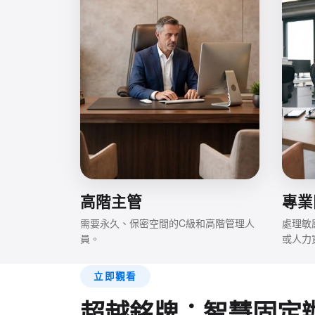
高階主管
專業
需要永久、保密空間的C級和高階管理人
處理敏
員。
或人力
立即觀看
超越銘牌：智慧固定