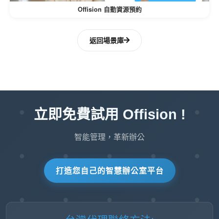
讓使用者能在維持統一管理介面的同時，選
Offision 自動資源預約
擇符合預算的最佳硬體解決方案。
返回場景庫
優點
1.營運效率
即時更新意味著使用者不會走進應
零延遲：
立即免費試用 Offision !
用程式上顯示「可用」但實際有人居住的房
間。
智能管理，革新辦公
由於MQTT輕量化，電池驅動的
電池壽命：
打造您自己的智慧辦公室平台
物聯網感測器壽命顯著延長，降低維護成
本。
即時資料流使 Offision 能自動
自動化準備：