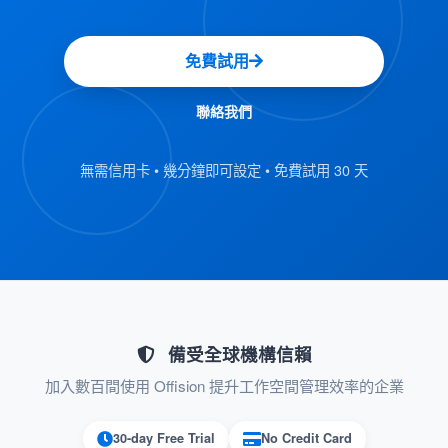
達。這確保感測器發出的「報到」訊號在傳輸過
程中不會遺失。
免費試用
MQTT 如何支援 Offision
聯絡我們
將
整合進 Offision 生態系統，是一項顛覆
MQTT
性的技術策略，旨在彌合實體物聯網硬體與數位
無需信用卡 • 幾分鐘即可設定 • 免費試用 30 天
工作空間管理之間的鴻溝。它賦予平台即時回應
能力，讓 Offision 能透過輕量且高效的通訊協議
「感受」辦公室的心跳。透過實現感測器到儀表
板的無縫資料流，MQTT 確保工作空間佔用率、
環境品質及資產利用率始終保持最新狀態。這種
智慧連接使 Offision 成為現代最具挑戰性的智慧
備受全球機構信賴
辦公室高效能且可擴展的解決方案。
加入數百間使用 Offision 提升工作空間管理效率的企業
1.即時資料連接
30-day Free Trial
No Credit Card