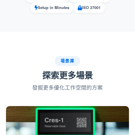
使用 MQTT 的「發佈/訂閱」模
即時入住更新
Setup in Minutes
ISO 27001
式，一旦感測器偵測到移動，即可立即更新
Offision 樓層平面圖上的房間與辦公桌可用資
訊。
當感測器向經紀人回報「空置」狀態時，自
動釋放房間，消除「幽靈會議」。
場景庫
將物聯網感測器（溫度、二氧化碳、
環境監測
探索更多場景
濕度）的即時數據串流至營業儀表板，延遲極
低。
發掘更多優化工作空間的方案
當環境標準達到標準時，觸發自動警示或空
調調整，確保員工舒適。
監控MQTT的「LWT」（遺囑與遺
硬體狀態追蹤
囑）功能，以識別感測器何時離線。