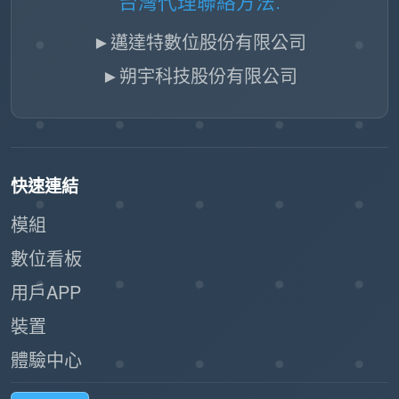
台灣代理聯絡方法:
化照明、訂票發布及氣候控制，無需人工介
入。
►邁達特數位股份有限公司
►朔宇科技股份有限公司
2.系統可靠性
MQTT 的服務品質（QoS）層
穩健的交付：
級保證關鍵資料（如房間預訂入住）即使在
不穩定的 Wi-Fi 上也能傳送。
快速連結
模組
輕鬆從單一會議室擴展到全球
可擴展架構：
總部，無需重新設計通訊骨幹。
數位看板
用戶APP
「發佈/訂閱」模式比傳統
降低伺服器負載：
「輪詢」更有效率，使 Offision 平台能以更
裝置
少資源處理更多資料。
體驗中心