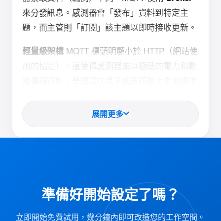
來分發訊息。感測器會「發布」資料到特定主
題，而主管則「訂閱」該主題以即時接收更新。
MQTT 標頭明顯小於 HTTP（網站使
輕量級架構
用的協定）。這使得感測器能以極低的電力和數
據傳輸資料，是隱藏在桌下或天花板上電池供電
裝置的理想選擇。
展開更多
MQTT 不僅僅是用來接收資料;這讓官
雙向通訊
員能夠反駁辦公室。
官員可以發送訊息給智慧燈條，若有
範例：
房間已訂，則燈條變為紅色，空房則變綠。
準備好開始設定了嗎？
MQTT 內建「服務品質」層
服務品質（QoS）
級，確保即使辦公網路不可靠，訊息也能被送
立即開始免費試用，幾分鐘內即可改造您的工作空間。