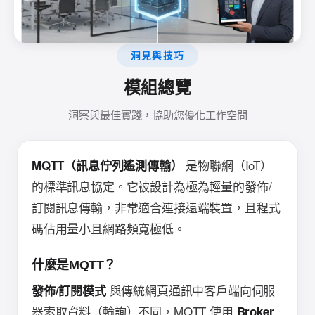
洞見與技巧
模組總覽
洞察與最佳實踐，協助您優化工作空間
是物聯網（IoT）
MQTT（訊息佇列遙測傳輸）
的標準訊息協定。它被設計為極為輕量的發佈/
訂閱訊息傳輸，非常適合連接遠端裝置，且程式
碼佔用量小且網路頻寬極低。
什麼是MQTT？
與傳統網頁通訊中客戶端向伺服
發佈/訂閱模式
器索取資料（輪詢）不同，MQTT 使用
Broker