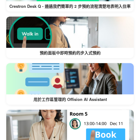
Crestron Desk Q - 通過我們簡單的 2 步預約流程清楚地表明入住率
主動通知設施管理者硬體故障或電池不足，
避免影響辦公作業。
2.輕量化可擴展性
利用MQTT的小型封包標頭，連接
最低頻寬使用
預約面板中即時預約的步入式預約
數千台物聯網設備，跨越多層樓，且不增加企業
網路負擔。
確保即使在連線有限或網路流量大的辦公室
中，也能確保運作順暢。
用於工作區管理的 Offision AI Assistant
以標準化語言將各種第三方物聯網
通用相容性
硬體（PIR 感測器、智慧插座、空氣品質監測
器）連接到 Offision。