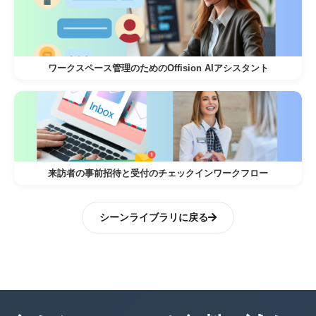
緊急時のノーショー:
予約した客室にチェックインし忘れた利用
者が、開始時刻から15分以内にチェックイ
ワークスペース管理のためのOffision AIアシスタント
ンしなかった場合
このシステムにより、他の人が予約で
きるように部屋が自動的に空けられま
す。
来訪者の事前招待と受付のチェックインワークフロー
自動リソース予約は、手動プロセスを排除し、
シーンライブラリに戻る
スケジューリングエラーを減らし、オフィスリ
ソースを最適に使用できるようにします。この
機能は、従業員のエクスペリエンスを向上させ
るだけでなく、職場の運営効率を最大化しま
す。