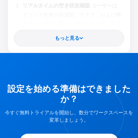
リアルタイムの空き状況確認
ユーザーは、
オフィス全体の会議室、デスク、および機
器の空き状況を即座に確認できます。視覚
的なカレンダーまたはタイムラインによ
もっと見る
り、明確さが確保され、リアルタイムで更
新されるため、ダブルブッキングを回避で
きます。
インスタントブッキング
従業員は、デスク
トップ、モバイルアプリ、または部屋の外
設定を始める準備はできました
にある予約パネルから、ワンクリックでリ
か？
ソースを予約できます。システムは予約を
即座に確認するため、標準リクエストの手
今すぐ無料トライアルを開始し、数分でワークスペースを
変革しましょう。
動承認が不要になります。
定期予約
毎週の会議や繰り返しのイベント