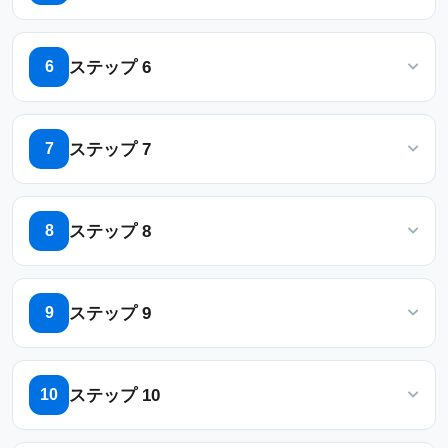
Outlook、Google Calendar、Teams
など
「ルーム」、「デスク」、「備品」、「その他のリソ
のツールとのシームレスな統合により、す
ース」に移動して、リソースを作成/編集します
ステップ 6
6
べての予約がプラットフォーム間で同期さ
れ、従業員に統一されたスケジュールが提
リソースを編集し、容量、場所、位置、およびその他
供されます。
の必要な設定を設定します
ステップ 7
7
セルフサービスキオスクとモバイルアプリ
「リマインダーをメールで送信」に移動し、適切なリ
従業員は、直感的なキオスクやアプリを使
マインダーを有効にします
ステップ 8
8
用して、外出先で予約を検索、予約、管理
できます。QRコードやNFCカードを使って
「基本ポリシー」に移動し、ポリシーを作成/編集しま
予約したお部屋へのチェックインも可能
す
ステップ 9
9
で、利便性がアップしています。
「基本」タブに移動し、「チェックインが必要」、
高度なフィルターと検索
ユーザーは、特定
「アーリーチェックアウトを許可する」を有効にしま
ステップ 10
10
のニーズに基づいてリソースを見つけるこ
す
とができます。
「予約チャネルの作成/編集」タブに移動し、「ユーザ