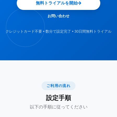
無料トライアルを開始
の場合、ユーザーは定期的な予約をスケジ
ュールできます。システムは競合を自動的
お問い合わせ
に管理し、特定の時間または部屋が利用で
きない場合は代替オプションを提供しま
クレジットカード不要 • 数分で設定完了 • 30日間無料トライアル
す。
スマート通知
自動リマインダーと通知がユ
ーザーに送信され、予約の確認、再スケジ
ュール、またはキャンセルが行われます。
また、無断キャンセルの場合にもアラート
がトリガーされるため、リソースが他のユ
ご利用の流れ
ーザーのために解放されます。
設定手順
コンフリクトマネジメント
日程計画の競合
以下の手順に従ってください
が発生した場合は、代替リソースまたはタ