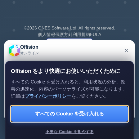
©2026 ONES Software Ltd. All rights reserved.
個人情報保護方針
利用規約
EULA
Offision
×
オンライン
Offision についてご質問がありますか？メッセージを
Offision をより快適にお使いいただくために
残していただければご連絡します。
すべての Cookie を受け入れると、利用状況の分析、改
善の迅速化、内容のパーソナライズが可能になります。
詳細は
プライバシーポリシー
をご覧ください。
メッセージを送る
今はしない
Review us on G2
Review us on Capterra
すべての Cookie を受け入れる
お問い合わせへの返信のみに利用します。
不要な Cookie を拒否する
►引用を開く