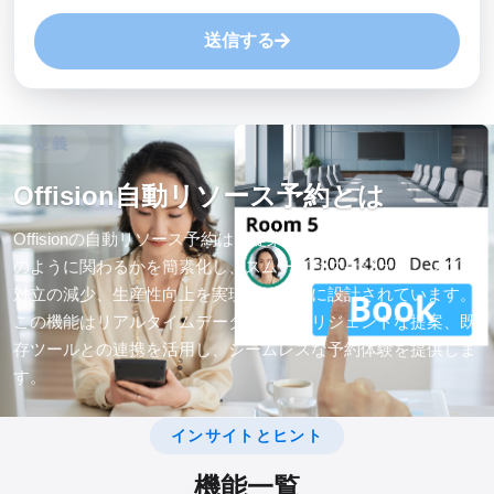
送信する
定義
Offision自動リソース予約とは
Offisionの自動リソース予約は、従業員が職場のリソースとど
のように関わるかを簡素化し、スムーズなスケジューリング、
対立の減少、生産性向上を実現するために設計されています。
この機能はリアルタイムデータ、インテリジェントな提案、既
存ツールとの連携を活用し、シームレスな予約体験を提供しま
す。
インサイトとヒント
機能一覧