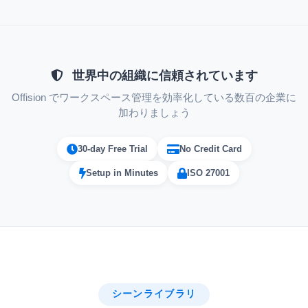
会議前のクイックルーム予約:
従業員が会議の10分前にOffisionモバイルア
世界中の組織に信頼されています
プリを開きます。
Offision でワークスペース管理を効率化している数百の企業に
近くにある利用可能なすべての会議室
加わりましょう
が表示されます。
ルームを予約すると、確認書がすぐに
30-day Free Trial
No Credit Card
カレンダーに表示されます。
Setup in Minutes
ISO 27001
競合の解決:
2つのチームが重複する時間に同じ部屋を予
約しようとします。
システムは両方のチームに通知し、代
シーンライブラリ
替案を提供します。