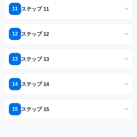
ーAPPからの予約を許可する」を有効にします
ステップ 11
11
部屋の定員。
「システムインターフェース」に移動し、「ホームペ
機器(プロジェクター、ビデオ会議な
ージの設定」までスクロールダウンします
ど)。
ステップ 12
12
優先する場所またはレイアウト。
「ホーム」、「リアルタイムマップ」、「リソースリ
スト」、「リソースカレンダー」を有効にします
ステップ 13
13
AIを活用した提案
OffisionのAIは、履歴デー
タ、ユーザーの好み、リソースの利用可能
「ユーザーグループ」に移動し、ユーザーグループを
パターンに基づいて、予約に最適なオプシ
作成/編集します
ステップ 14
14
ョンを提案します。この機能により、ユー
ザーがリソースの検索に費やす時間を最小
ユーザーグループに対する「ユーザー」権限を選択し
限に抑えることができます。
ます
ステップ 15
15
ユーザーグループへのユーザーの追加
シナリオ例: