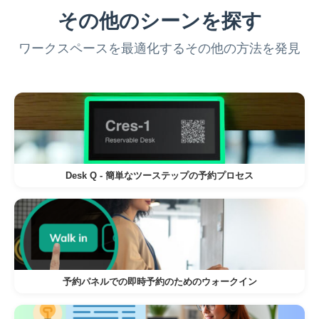
その他のシーンを探す
優先度の低い予約は、自動的に空室に
振り替えられます。
ワークスペースを最適化するその他の方法を発見
定期的なチームミーティング:
プロジェクトマネージャーは、毎週のチー
ムミーティングを6週間スケジュールしま
す。
チームは、チームの規模に合った部屋
Desk Q - 簡単なツーステップの予約プロセス
を特定し、6つの日付すべてに空室を確
保します。
定期的な招待は、メールとカレンダー
の統合を通じてすべてのチームメンバ
予約パネルでの即時予約のためのウォークイン
ーに送信されます。