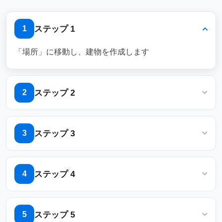
イムスロットが提案されます。管理者は、
重複する予約を自動的に解決するための優
ステップ 1
1
先度レベルを設定できます。
「場所」に移動し、建物を作成します
ルールベースの予約
管理者は、アクセスを
制御するルールを設定できます。
ステップ 2
2
部門、チーム、または個々の役割ごとに予
約を制限します。
名前、国または地域、住所、場所をGoogleマップに入
優先度の高い会議の特定の部屋や時間
力
ステップ 3
3
を制限します。
建物のフロアを追加/編集する
事前定義された基準に基づいてリクエ
ステップ 4
ストを自動的に承認または拒否しま
4
す。
「マップ」に移動し、「マップエディター」をクリッ
クして、フロアプランをフロアにインポート/作成しま
カレンダーシステムとの統合
Microsoft
ステップ 5
5
す