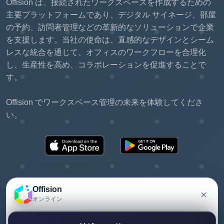
Offision は、接続されたワークスペースを作成するための
主要プラットフォームであり、デジタル サイネージ、部屋
の予約、訪問者管理などの革新的なソリューションで企業
を支援します。当社の使命は、直感的なデザインとシーム
レスな統合を通じて、オフィスのワークフローを合理化
し、生産性を高め、コラボレーションを促進することで
す。
Offision でワークスペース管理の未来を体験してくださ
い。
Offision
×
オンライン
©2026 ONES Software Ltd. All rights reserved.
個人情報保護方針
利用規約
EULA
Offision についてご質問がありますか？メッセージを