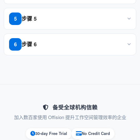
通过有效的资源和服务协调确保事件的
设置服务周期
无缝执行。
步骤 5
5
减少行政工作
启用 “Must be selected”
步骤 6
6
将资源和服务预订集中在一个系统中。
添加服务人员来处理服务
减少与服务提供商手动协调的工作量。
Offision 的
功能改变了游
资源预订综合服务选择
戏规则，简化了活动规划和协调。虽然它需要服
备受全球机构信赖
务提供商及时响应，并且可能涉及新用户的轻微
学习曲线，但简化预订、改进协调和增强用户体
加入数百家使用 Offision 提升工作空间管理效率的企业
验的好处使其成为管理会议、活动和其他依赖资
30-day Free Trial
No Credit Card
源的活动的宝贵工具。