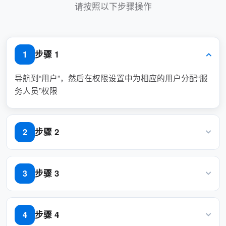
请按照以下步骤操作
增强的用户体验
通过将服务与资源预留集成来简化预订
流程。
步骤 1
1
使用户更方便地规划活动或会议。
导航到“用户”，然后在权限设置中为相应的用户分配“服
务人员”权限
灵活的服务选项
支持从餐饮到技术支持的各种服务，使
步骤 2
2
其能够适应不同的活动需求。
用户可以轻松修改或更新其服务请求。
导航到“服务”并创建预订服务
步骤 3
3
非常适合活动频率高的组织
在名称字段中输入“Tea service”，然后选择“预订前”服务
适合经常举办会议、大会或活动的企
类型
步骤 4
4
业。