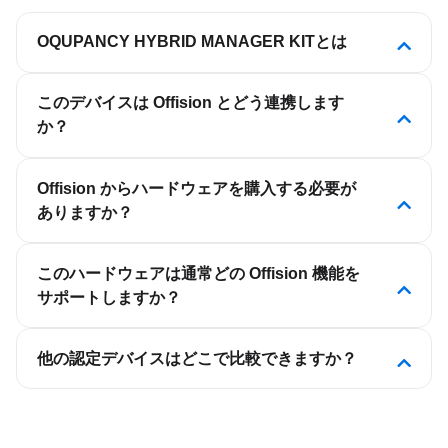
OQUPANCY HYBRID MANAGER KITとは
OQ センサーは、モーション検出が必要なエリアの
このデバイスは Offision とどう連携します
天井に取り付けることができ、LED がステータスの
か？
選択された色表現を表示します。
Offision はソフトウェア優先の職場プラットフォー
Offision からハードウェアを購入する必要が
ムです。この認定デバイスは Offision に接続され、
ありますか？
会議室・デスク・来客・サイネージの体験をカレン
ダーと予約ルールと同期させます。単体のスケジュ
いいえ。Offision はハードウェアベンダーではあり
ールアプリではありません。
このハードウェアは通常どの Offision 機能を
ません。Crestron、Qbic、Neat、IAdea などのパー
サポートしますか？
トナー製品を導入し、Offision テナントに接続でき
ます。
デバイスの種類によります。会議室パネルは会議室
他の認定デバイスはどこで比較できますか？
予約、デスク表示はホットデスク、キオスクは来客
チェックイン、サイネージはフロアプラン向けで
Offision のハードウェア一覧で、カテゴリ・ブラン
す。本ページの関連プラットフォーム機能で、この
ド・NFC・LED ステータス・電子ペーパーなどの機
モデルが有効にする機能を確認してください。
能で絞り込めます。