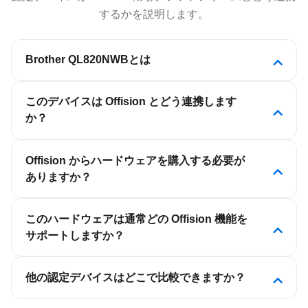
するかを説明します。
Brother QL820NWBとは
QL-820NWB を有線または無線 LAN 経由で PC に直
このデバイスは Offision とどう連携します
接接続すると、来客バッジを 1 つの簡単な手順で印
か？
刷できます。Windows / iOS / Android をサポートし
ます。
Offision はソフトウェア優先の職場プラットフォー
Offision からハードウェアを購入する必要が
ムです。この認定デバイスは Offision に接続され、
ありますか？
会議室・デスク・来客・サイネージの体験をカレン
ダーと予約ルールと同期させます。単体のスケジュ
いいえ。Offision はハードウェアベンダーではあり
ールアプリではありません。
このハードウェアは通常どの Offision 機能を
ません。Crestron、Qbic、Neat、IAdea などのパー
サポートしますか？
トナー製品を導入し、Offision テナントに接続でき
ます。
デバイスの種類によります。会議室パネルは会議室
他の認定デバイスはどこで比較できますか？
予約、デスク表示はホットデスク、キオスクは来客
チェックイン、サイネージはフロアプラン向けで
Offision のハードウェア一覧で、カテゴリ・ブラン