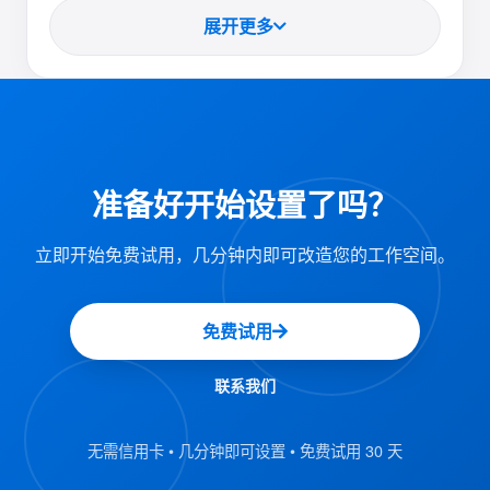
：使用以下字段创建定制的
可自定义的调查
展开更多
调查：
：使用唯一名称标识每个调
调查名称
查。
：为调查提供额外的背景信
描述和页脚
息。
准备好开始设置了吗？
：提供四种问题类型：
问题
：简单的二进制选择。
是/否
立即开始免费试用，几分钟内即可改造您的工作空间。
：访客确认信息。
确认
：提供多项选择选项。
免费试用
选择
： 允许访客输入文本答案。
文本
联系我们
： 指定是否必须回答问
必填字段设置
无需信用卡 • 几分钟即可设置 • 免费试用 30 天
题。