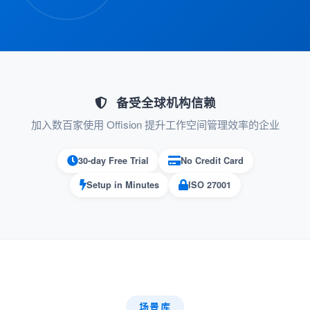
：隐藏或显示已禁用的问
已禁用的问题
题。
此功能旨在实现无缝访客管理，重点是自定义、
效率和数据驱动的决策。
备受全球机构信赖
加入数百家使用 Offision 提升工作空间管理效率的企业
优点：
30-day Free Trial
No Credit Card
可定制的数据收集
Setup in Minutes
ISO 27001
根据特定的访问目的定制调查，以获得
个性化的访客体验。
四种问题类型（是/否、确认、选择、文
本）提供了根据您的需求设计调查的灵
活性。
场景库