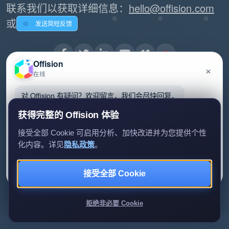
联系我们以获取详细信息：
hello@offision.com
或
发送简短反馈
Offision
×
在线
对 Offision 有疑问？欢迎留言，我们会尽快回复。
Offision 是创建互联工作空间的领先平台，为企业提供数字
标牌、房间预订、访客管理等创新解决方案。我们的使命是
获得完整的 Offision 体验
通过直观的设计和无缝集成来简化办公工作流程、提高生产
接受全部 Cookie 可启用分析、加快改进并为您提供个性
力并促进协作。
化内容。详见
隐私政策
。
留言给我们
暂时不用
通过 Offision 体验工作空间管理的未来。
接受全部 Cookie
我们只会用你的资料回复查询。
拒绝非必要 Cookie