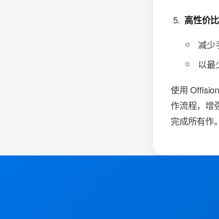
高性价
减少
以最
使用 Offis
作流程，增
完成所有作