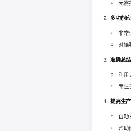
无需
多功能
非常
对摘
准确总
利用
专注
提高生
自动
帮助