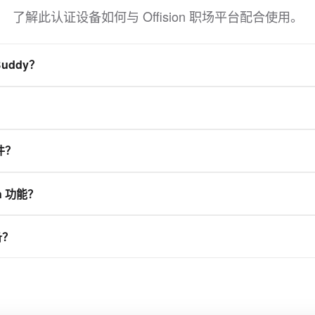
了解此认证设备如何与 Offision 职场平台配合使用。
Buddy？
6 吋多点触控显示器、Apple Wallet整合且防泼水。
？
职场平台。此设备已通过认证，可连接 Offision，使会议室、工位、
硬件？
程应用。
件供应商。您可部署 Crestron、Qbic、Neat、IAdea 等合作伙伴
n 功能？
面板用于会议室预订，桌面显示器用于灵活工位，自助终端用于访客
备？
了解此型号所支持的能力。
中按类别、品牌以及 NFC、LED 状态灯或电子纸等功能进行筛选浏览。