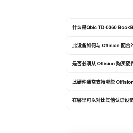
什么是Qbic TD-0360 Book
时尚的设计、用于桌面预订的 3.
此设备如何与 Offision 配合
Offision 是软件优先的
是否必须从 Offision 购买
持同步，而非作为独立的排
不需要。Offision 不是硬
此硬件通常支持哪些 Offisio
连接到您的 Offision 租户。
取决于设备类别——会议室
在哪里可以对比其他认证设
请查看本页相关平台功能，
在 Offision 硬件目录