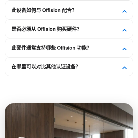
Minew无线电子纸设备为用户提供了最简单的显示方
此设备如何与 Offision 配合？
式，可以看到当前会议室和办公桌的状态，并通过扫
描二维码预订资源。
Offision 是软件优先的职场平台。此设备已通过认
是否必须从 Offision 购买硬件？
证，可连接 Offision，使会议室、工位、访客或看板
体验与日历和预订规则保持同步，而非作为独立的排
不需要。Offision 不是硬件供应商。您可部署
程应用。
此硬件通常支持哪些 Offision 功能？
Crestron、Qbic、Neat、IAdea 等合作伙伴的认证面
板、自助终端和显示屏，再连接到您的 Offision 租
取决于设备类别——会议室面板用于会议室预订，桌
户。
在哪里可以对比其他认证设备？
面显示器用于灵活工位，自助终端用于访客签到，看
板用于楼层平面图。请查看本页相关平台功能，了解
在 Offision 硬件目录中按类别、品牌以及 NFC、LED
此型号所支持的能力。
状态灯或电子纸等功能进行筛选浏览。