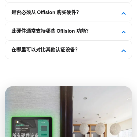
Offision 是软件优先的职场平台。此设备已通过认
是否必须从 Offision 购买硬件？
证，可连接 Offision，使会议室、工位、访客或看板
体验与日历和预订规则保持同步，而非作为独立的排
不需要。Offision 不是硬件供应商。您可部署
程应用。
此硬件通常支持哪些 Offision 功能？
Crestron、Qbic、Neat、IAdea 等合作伙伴的认证面
板、自助终端和显示屏，再连接到您的 Offision 租
取决于设备类别——会议室面板用于会议室预订，桌
户。
在哪里可以对比其他认证设备？
面显示器用于灵活工位，自助终端用于访客签到，看
板用于楼层平面图。请查看本页相关平台功能，了解
在 Offision 硬件目录中按类别、品牌以及 NFC、LED
此型号所支持的能力。
状态灯或电子纸等功能进行筛选浏览。
所有硬件设备