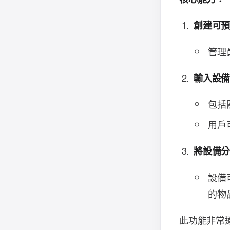
創建可
管理
輸入設
包括
用戶
將設備
設備
的物
此功能非常