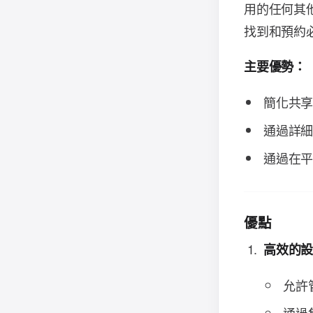
用的任何其
找到和預約
主要優勢：
簡化共
通過詳
通過在
優點
高效的
允許
通過