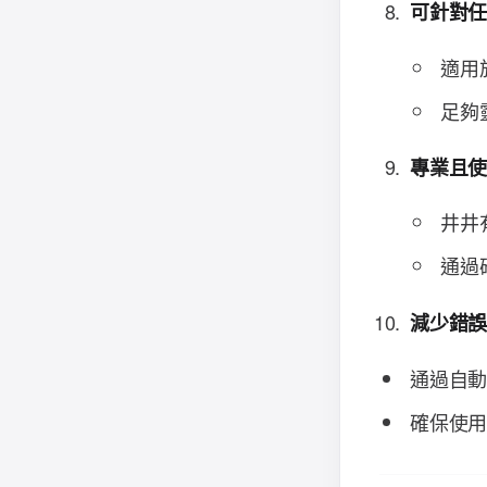
可針對
適用
足夠
專業且
井井
通過
減少錯
通過自
確保使