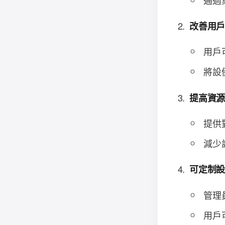
改善用
用戶
將設
提高資
提供
減少
可定制
管理
用戶