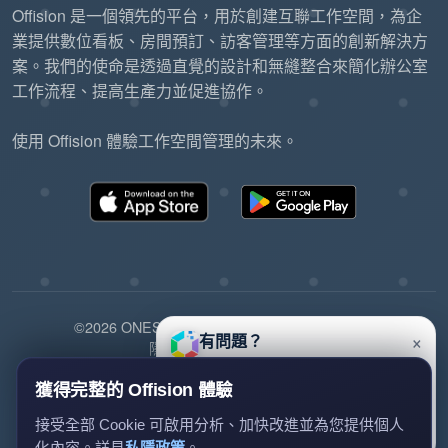
Offision 是一個領先的平台，用於創建互聯工作空間，為企
業提供數位看板、房間預訂、訪客管理等方面的創新解決方
案。我們的使命是透過直覺的設計和無縫整合來簡化辦公室
工作流程、提高生產力並促進協作。
使用 Offision 體驗工作空間管理的未來。
©2026 ONES Software Ltd. All rights reserved.
×
有問題？
隱私政策
服務條款
EULA
歡迎查詢 Offision，我們會盡快回
覆。
獲得完整的 Offision 體驗
提出問題
接受全部 Cookie 可啟用分析、加快改進並為您提供個人
化內容。詳見
私隱政策
。