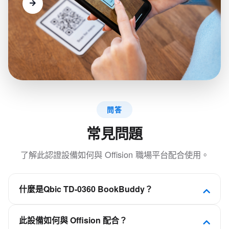
問答
常見問題
了解此認證設備如何與 Offision 職場平台配合使用。
什麼是Qbic TD-0360 BookBuddy？
時尚的設計、用於桌面預約的 3.6 吋多點觸控顯示
此設備如何與 Offision 配合？
器、Apple Wallet整合且防潑水。