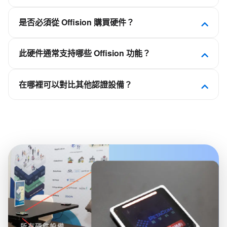
Offision 是軟件優先的職場平台。此設備已通過認
是否必須從 Offision 購買硬件？
證，可連接 Offision，使會議室、工位、訪客或看板
體驗與日曆和預訂規則保持同步，而非作為獨立的排
不需要。Offision 不是硬件供應商。您可部署
程應用。
此硬件通常支持哪些 Offision 功能？
Crestron、Qbic、Neat、IAdea 等合作夥伴的認證面
板、自助終端和顯示屏，再連接到您的 Offision 租
取決於設備類別——會議室面板用於會議室預訂，桌
戶。
在哪裡可以對比其他認證設備？
面顯示器用於靈活工位，自助終端用於訪客簽到，看
板用於樓層平面圖。請查看本頁相關平台功能，了解
在 Offision 硬件目錄中按類別、品牌以及 NFC、LED
此型號所支持的能力。
狀態燈或電子紙等功能進行篩選瀏覽。
所有硬件設備