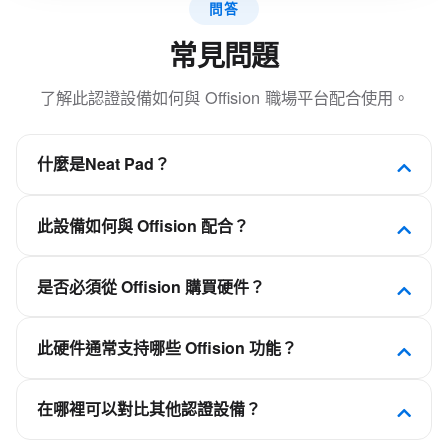
問答
常見問題
了解此認證設備如何與 Offision 職場平台配合使用。
什麼是Neat Pad？
互動式觸控顯示屏，用於房間預訂、導航和會議管
此設備如何與 Offision 配合？
理，無縫整合。
Offision 是軟件優先的職場平台。此設備已通過認
是否必須從 Offision 購買硬件？
證，可連接 Offision，使會議室、工位、訪客或看板
體驗與日曆和預訂規則保持同步，而非作為獨立的排
不需要。Offision 不是硬件供應商。您可部署
程應用。
此硬件通常支持哪些 Offision 功能？
Crestron、Qbic、Neat、IAdea 等合作夥伴的認證面
板、自助終端和顯示屏，再連接到您的 Offision 租
取決於設備類別——會議室面板用於會議室預訂，桌
戶。
在哪裡可以對比其他認證設備？
面顯示器用於靈活工位，自助終端用於訪客簽到，看
板用於樓層平面圖。請查看本頁相關平台功能，了解