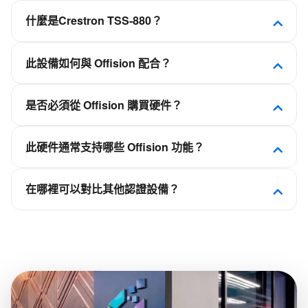
什麼是Crestron TSS-880？
TSS-880 觸摸屏專為企業強化並簡化會議空間日程管
此設備如何與 Offision 配合？
理而設計。可安裝在會議室或協作空間門口附近，清
晰顯示可用狀態，並與多種常用日程服務無縫整合。
Offision 是軟件優先的職場平台。此設備已通過認
是否必須從 Offision 購買硬件？
證，可連接 Offision，使會議室、工位、訪客或看板
體驗與日曆和預訂規則保持同步，而非作為獨立的排
不需要。Offision 不是硬件供應商。您可部署
程應用。
此硬件通常支持哪些 Offision 功能？
Crestron、Qbic、Neat、IAdea 等合作夥伴的認證面
板、自助終端和顯示屏，再連接到您的 Offision 租
取決於設備類別——會議室面板用於會議室預訂，桌
戶。
在哪裡可以對比其他認證設備？
面顯示器用於靈活工位，自助終端用於訪客簽到，看
板用於樓層平面圖。請查看本頁相關平台功能，了解
在 Offision 硬件目錄中按類別、品牌以及 NFC、LED
此型號所支持的能力。
狀態燈或電子紙等功能進行篩選瀏覽。