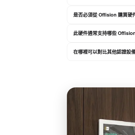
Offision 是軟件優先的
是否必須從 Offision 購買
持同步，而非作為獨立的排
不需要。Offision 不是硬
此硬件通常支持哪些 Offisio
連接到您的 Offision 租戶。
取決於設備類別——會議室
在哪裡可以對比其他認證設
請查看本頁相關平台功能，
在 Offision 硬件目錄