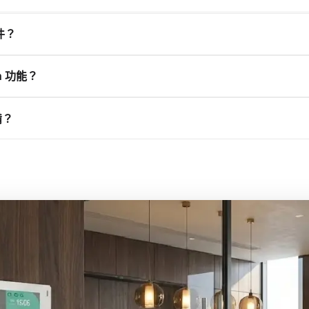
職場平台。此設備已通過認證，可連接 Offision，使會議室、工位、
硬件？
程應用。
件供應商。您可部署 Crestron、Qbic、Neat、IAdea 等合作夥伴
n 功能？
面板用於會議室預訂，桌面顯示器用於靈活工位，自助終端用於訪客
備？
了解此型號所支持的能力。
中按類別、品牌以及 NFC、LED 狀態燈或電子紙等功能進行篩選瀏覽。