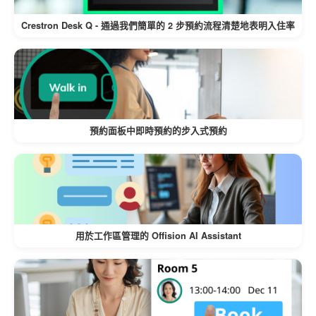
涵蓋所有關鍵領域，如資源預約、訪客
Crestron Desk Q - 通過我們簡單的 2 步預約流程清楚地表明入住率
管理、服務請求和活動協調。
包括用於管理設置、許可證、設備等的
專用角色。
可針對組織進行擴展：
預約面板中即時預約的步入式預約
旨在處理從小型團隊到大型企業的許可
權。
輕鬆將角色分配給單個使用者或組，從
而節省時間和精力。
用於工作區管理的 Offision AI Assistant
集中管理：
通過 管理主控台 中的單個直觀介面管理