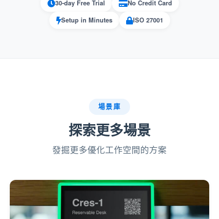
30-day Free Trial
No Credit Card
可定製的訪問：
Setup in Minutes
ISO 27001
在唯讀或讀寫許可權之間進行選擇，以
實現精細控制。
為特定任務定製許可權，確保使用者僅
訪問他們需要的內容。
場景庫
提高效率：
探索更多場景
通過為使用者提供正確的工具和訪問許
發掘更多優化工作空間的方案
可權來簡化工作流程。
通過將使用者限制在他們的相關模組中
來減少混淆。
角色範圍廣：