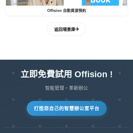
所有許可權。
Offision 自動資源預約
根據團隊或組織需求的變化快速進行調
整。
返回場景庫
人性化設計：
該系統易於導航，使管理員可以輕鬆分
配或修改許可權。
明確區分角色有助於避免錯誤。
立即免費試用 Offision !
Offision 的用戶許可權功能平衡了安全性、靈活
智能管理，革新辦公
性和效率，使其成為希望簡化作和保護數據的組
織的重要工具。
打造您自己的智慧辦公室平台