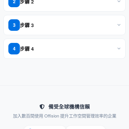
步驟 2
2
可權
點擊「邀請使用者」，輸入電子郵件位址
設置管理員：管理建築物、樓層、集成、
SMTP 和公司資訊的設置許可權
步驟 3
3
此功能可確保在 Offision 中安全、結構化和高效
為使用者選擇適當的許可權
的用戶訪問管理。
步驟 4
4
點擊 「Permissions」 列中的 「Edit」 按鈕添加/刪除許
可權
優點
增強安全性：
根據使用者角色分配許可權，確保敏感
數據和作僅限於授權人員。
備受全球機構信賴
加入數百間使用 Offision 提升工作空間管理效率的企業
控制對管理功能的訪問，防止意外或惡
意更改。