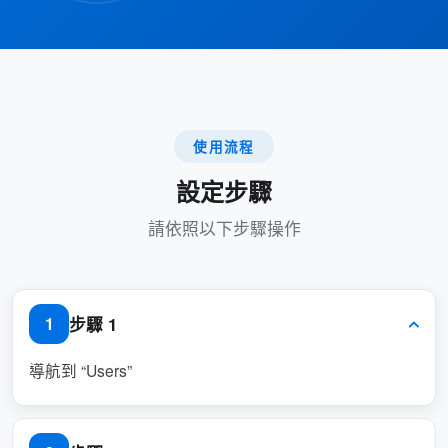
管理預約服務和設置的許可權
服務經理：
通過使用者應用管理支援請求
支援管理員：
和支援使用者的許可權
訪客管理者：訪客管理許可權及相關設置
使用流程
設備管理員：設備/標牌管理許可權
設定步驟
控制不同區域/門鎖的訪問
存取控制管理員：
許可權的許可權
請依照以下步驟操作
活動管理者：管理所有活動的許可權
音訊 / 視訊裝置管理員：控制音訊 / 視訊裝
步驟 1
1
置設定的許可權
使用者管理員：使用者和使用者組管理許可
導航到 “Users”
權
License Manager：導入和分配 License 的許