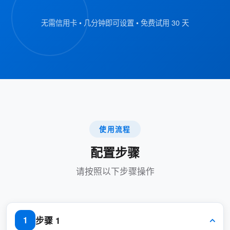
优点：
无需信用卡 • 几分钟即可设置 • 免费试用 30 天
简化资源搜索：
用户可以快速找到具有特定便利设施
（如投影仪或充电端口）的资源，从而
节省时间和精力。
可定制的资源详情：
使用流程
管理员可以完全控制为资源分配便利设
施，确保用户能够获得准确且相关的信
配置步骤
息。
请按照以下步骤操作
增强的用户体验：
按便利设施过滤的能力创造了一个更直
步骤 1
1
观的预订流程，减少了挫败感和困惑。