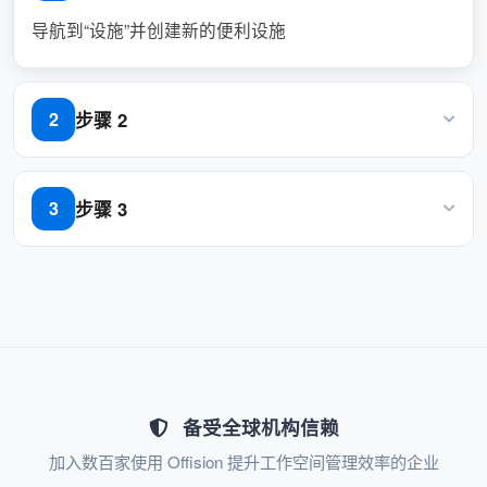
导航到“设施”并创建新的便利设施
高效的资源利用：
便利设施有助于对资源进行分类，确保
步骤 2
2
用户预订最适合他们需求的空间，优化
资源使用。
导航到“房间”、“桌面”和“设备”以创建/编辑资源
步骤 3
3
精简管理：
为资源设置便利设施
管理员可以轻松更新资源的便利设施，
使预订系统保持准确和最新。
支持多种需求：
具有特定要求（例如，辅助功能、AV 设
备受全球机构信赖
备）的用户可以找到根据其偏好定制的
加入数百家使用 Offision 提升工作空间管理效率的企业
资源。