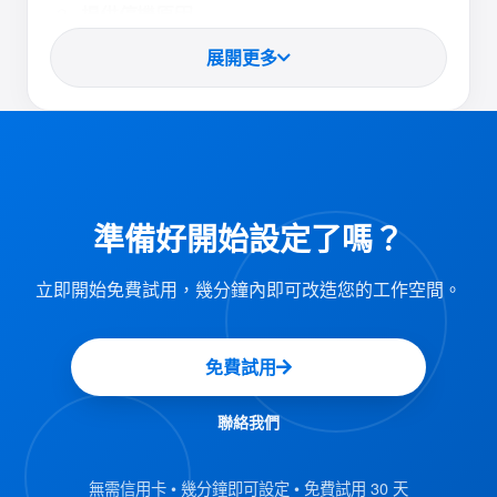
提供停機原因
展開更多
為阻塞添加明確的解釋，例如維護、維
修或升級。
此資訊對用戶可見，以便更好地理解。
設置自動發佈週期
準備好開始設定了嗎？
資源可以在指定的阻止期后自動可用。
立即開始免費試用，幾分鐘內即可改造您的工作空間。
減少管理員手動更新的需要。
自動使用者通知
免費試用
如果被阻止的資源與現有預約重疊，系
聯絡我們
統會自動向使用者發送電子郵件通知。
使用者會收到不可用的通知，並可以做
無需信用卡 • 幾分鐘即可設定 • 免費試用 30 天