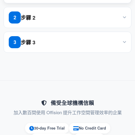
有效的資源管理
管理員可以快速阻止不可用的資源，確
步驟 2
2
保在停機期間不會預約這些資源。
按兩下“Out of service periods”列中的“Add out of service
簡化維護計劃並減少運營中斷。
periods”按鈕
步驟 3
3
改善使用者溝通
設定服務期及輸入備註
自動電子郵件通知用戶資源不可用，防
止最後一刻出現意外。
添加原因提供透明度，提高用戶滿意
度。
備受全球機構信賴
自動化提高效率
加入數百間使用 Offision 提升工作空間管理效率的企業
自動釋放功能確保資源無需人工干預即
30-day Free Trial
No Credit Card
可再次可用。