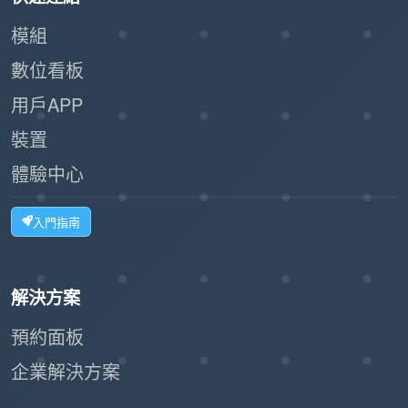
Offision 中的
是有效和專業地
資源停止服務設置
模組
管理停機時間的重要工具。它確保對使用者的透
數位看板
明度，防止預約衝突，並自動執行電子郵件通知
用戶APP
和資源發佈等關鍵任務。雖然它需要仔細的規劃
裝置
和監控，但此功能極大地增強了資源管理、用戶
滿意度和運營效率。
體驗中心
入門指南
解決方案
預約面板
企業解決方案