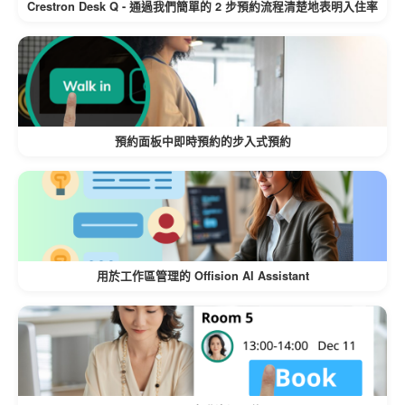
Crestron Desk Q - 通過我們簡單的 2 步預約流程清楚地表明入住率
如果現有預約的預約受到影響，他們會
立即收到通知，以便他們規劃替代方
案。
降低運營延遲或使用者不滿意的風險。
預約面板中即時預約的步入式預約
可定製的區塊週期
管理員可以根據資源的需求設置特定的
阻止持續時間。
靈活調整短期或長期停機的區塊週期。
用於工作區管理的 Offision AI Assistant
可針對大型組織進行擴展
適用於管理各種資源的公司，確保系統
地處理停機時間。
對於具有頻繁維護需求的組織，可以很