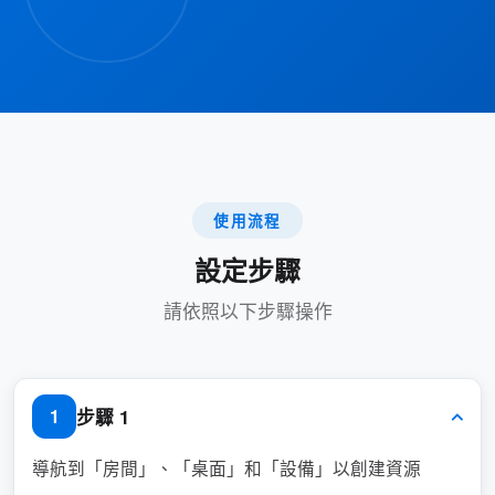
出其他安排。
此功能非常適合管理共享資源（如會議室、辦公
桌輪用制辦公地點或設備）的組織。它通過防止
預約衝突、保持透明度和自動與使用者溝通來確
保順利運營。
主要優勢：
使用流程
設定步驟
防止重複預約或用戶訪問不可用的資源。
請依照以下步驟操作
通過自動電子郵件通知讓使用者了解情況。
通過自動發佈功能簡化資源管理。
步驟 1
1
優點
導航到「房間」、「桌面」和「設備」以創建資源