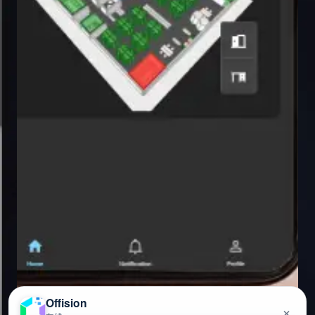
Offision
×