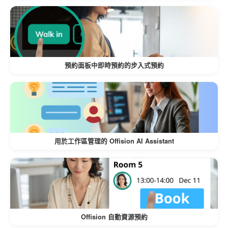
非常適合資源控制至關重要的公司辦公
室、聯合辦公空間或教育機構等場景。
支援對會議室、項目設備或私人工作空
間的安全管理。
預約面板中即時預約的步入式預約
減少資源濫用：
阻止未經授權的用戶進行不必要或不適
當的預約。
通過將預約與特定使用者相關聯來鼓勵
用於工作區管理的 Offision AI Assistant
問責制。
支持組織目標：
與資源分配策略保持一致，確保公平、
Offision 自動資源預約
高效地使用。