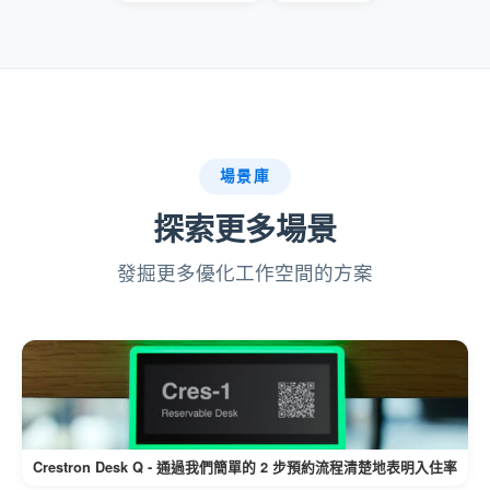
確保最需要的人可以使用關鍵資源。
使用者友好的系統：
授權使用者可以快速檢查資源可用性並
進行預約。
場景庫
Offision User App 的直觀設計簡化了預
約流程。
探索更多場景
可定製的訪問控制：
發掘更多優化工作空間的方案
可以根據組織需求或資源敏感性調整許
可權。
靈活的配置允許動態更改訪問要求。
特殊環境的理想選擇：
Crestron Desk Q - 通過我們簡單的 2 步預約流程清楚地表明入住率