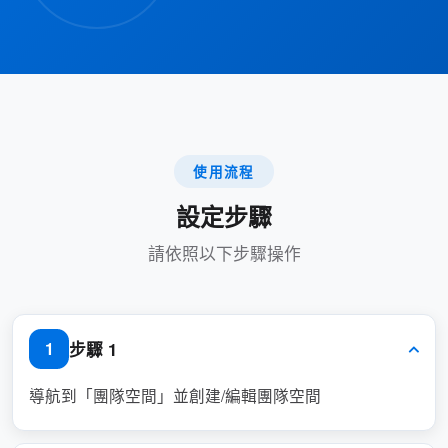
衝突。
通過實施此功能，組織可以更好地控制其資源，
同時為授權使用者提供無縫的預約體驗。
使用流程
優點
設定步驟
增強安全性：
請依照以下步驟操作
確保只有授權使用者才能訪問和預約敏
感資源。
保護高優先順序或機密資源免遭濫用或
步驟 1
1
未經授權的訪問。
導航到「團隊空間」並創建/編輯團隊空間
簡化的許可權管理：