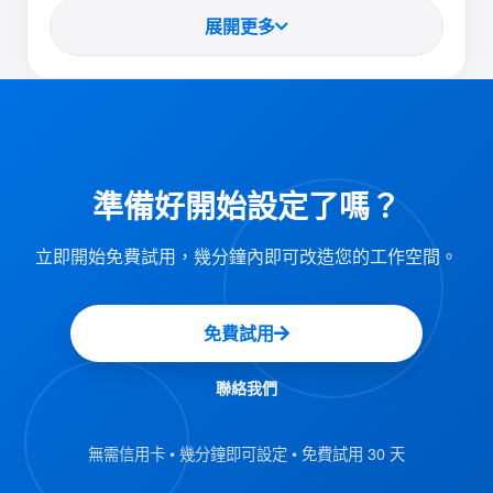
常規訪問的環境特別有用。範例包括：
展開更多
限制對特定團隊或部門的訪問。
會議室：
確保敏感專案的安全預約。
機密工作區：
僅向合格人員授予許可權。
專用設備：
使用者特定資源預留管理的好處：
準備好開始設定了嗎？
防止未經授權的用戶訪問敏感資
安全性：
立即開始免費試用，幾分鐘內即可改造您的工作空間。
源。
確保合適的人適當地使用資源。
效率：
免費試用
授權使用者可以通過
使用者友好的介面：
聯絡我們
Offision 使用者應用程式輕鬆檢查可用性並
預約資源。
無需信用卡 • 幾分鐘即可設定 • 免費試用 30 天
簡化日程安排並減少重疊或預約
衝突預防：