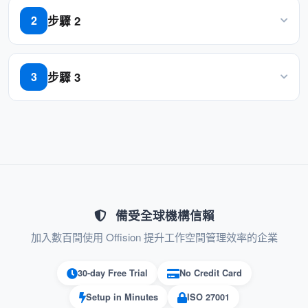
管理員可以通過 User App 輕鬆分配或修
步驟 2
2
改使用者許可權。
添加資源並將使用者添加到“團隊成員”
許可權可以針對特定個人、團隊或部門
步驟 3
3
進行定製。
根據您的需求選擇合適的「其他使用者」 選項
提高資源利用率：
限制訪問可確保資源得到有效使用，並
由正確的使用者使用。
減少資源濫用或不適當預約的情況。
備受全球機構信賴
防止調度衝突：
加入數百間使用 Offision 提升工作空間管理效率的企業
限制對授權使用者的訪問，減少重複預
30-day Free Trial
No Credit Card
約或衝突的可能性。
Setup in Minutes
ISO 27001