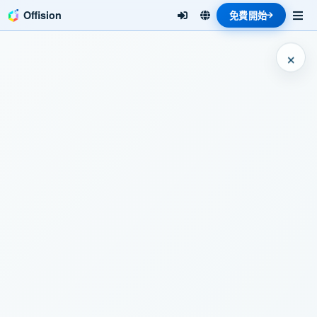
Offision
免費開始
×
Offision — 團隊
真正會用
的職場平台
預約桌位與會議室、協調到辦公室出勤，並掌
握真實空間使用率——讓混合工作對員工可預
期、對管理者可衡量。
只需數分鐘即可試用
預約示範
無需信用卡 · 30 天 Premium 免費試用 · 5 分鐘快速設定