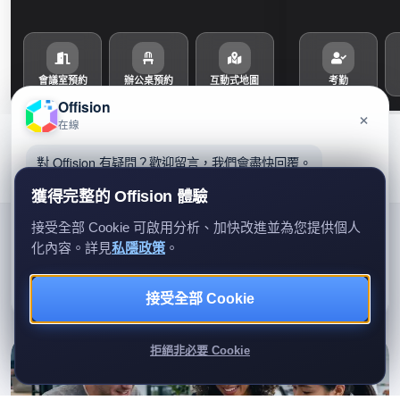
會議室預約
辦公桌預約
互動式地圖
考勤
Offision
×
在線
對 Offision 有疑問？歡迎留言，我們會盡快回覆。
獲得完整的 Offision 體驗
用戶回饋
接受全部 Cookie 可啟用分析、加快改進並為您提供個人
化內容。詳見
私隱政策
。
使用者如何評價 Offision
留言給我們
暫時不用
來自 SoftwareSuggest 驗證評論與 G2 社群的獨立回饋。
接受全部 Cookie
我們只會用你的資料回覆查詢。
拒絕非必要 Cookie